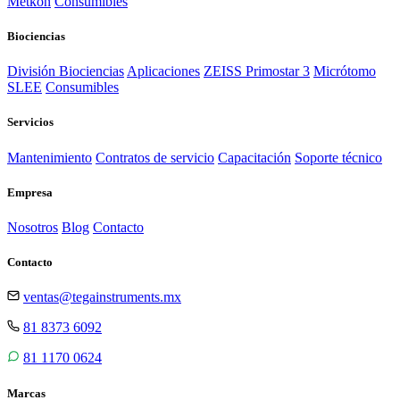
Metkon
Consumibles
Biociencias
División Biociencias
Aplicaciones
ZEISS Primostar 3
Micrótomo
SLEE
Consumibles
Servicios
Mantenimiento
Contratos de servicio
Capacitación
Soporte técnico
Empresa
Nosotros
Blog
Contacto
Contacto
ventas@tegainstruments.mx
81 8373 6092
81 1170 0624
Marcas