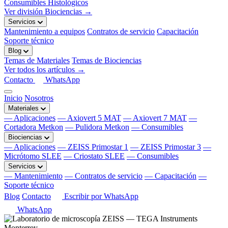
Consumibles Histológicos
Ver división Biociencias →
Servicios
Mantenimiento a equipos
Contratos de servicio
Capacitación
Soporte técnico
Blog
Temas de Materiales
Temas de Biociencias
Ver todos los artículos →
Contacto
WhatsApp
Inicio
Nosotros
Materiales
— Aplicaciones
— Axiovert 5 MAT
— Axiovert 7 MAT
—
Cortadora Metkon
— Pulidora Metkon
— Consumibles
Biociencias
— Aplicaciones
— ZEISS Primostar 1
— ZEISS Primostar 3
—
Micrótomo SLEE
— Criostato SLEE
— Consumibles
Servicios
— Mantenimiento
— Contratos de servicio
— Capacitación
—
Soporte técnico
Blog
Contacto
Escribir por WhatsApp
WhatsApp